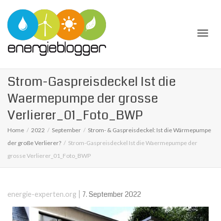
Togg
Strom-Gaspreisdeckel Ist die
Waermepumpe der grosse
Verlierer_01_Foto_BWP
Home
2022
September
Strom- & Gaspreisdeckel: Ist die Wärmepumpe
navi
der große Verlierer?
Strom-Gaspreisdeckel Ist die Waermepumpe der
grosse Verlierer_01_Foto_BWP
|
7. September 2022
energie-experten.org