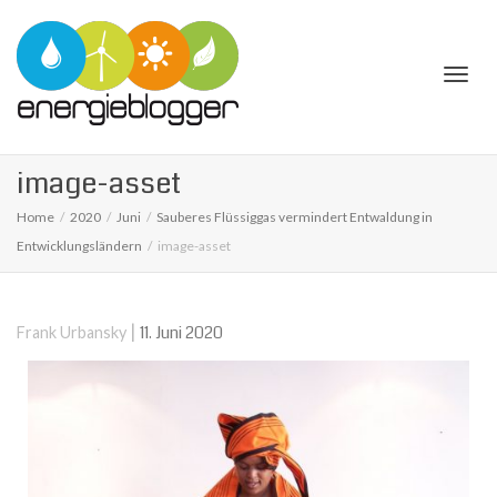
Togg
image-asset
Home
2020
Juni
Sauberes Flüssiggas vermindert Entwaldung in
Entwicklungsländern
image-asset
navi
|
11. Juni 2020
Frank Urbansky