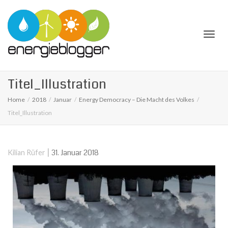
Togg
Titel_Illustration
Home
2018
Januar
Energy Democracy – Die Macht des Volkes
Titel_Illustration
navi
|
31. Januar 2018
Kilian Rüfer