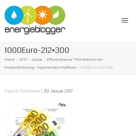
Togg
1000Euro-212×300
Home
2017
Januar
Effizienzhäuser 70 im Rahmen der
Neubauförderung – Ingenieurbüro Matthaei
1000Euro-212×300
navi
|
20. Januar 2017
Patrick Jüttemann