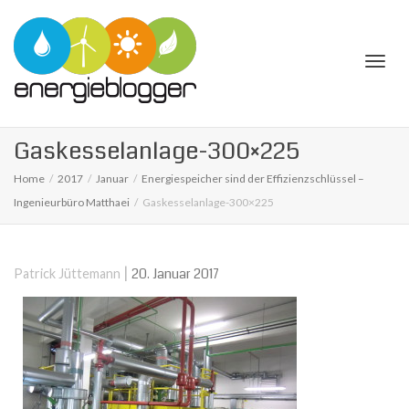
Togg
Gaskesselanlage-300×225
Home
2017
Januar
Energiespeicher sind der Effizienzschlüssel –
Ingenieurbüro Matthaei
Gaskesselanlage-300×225
navi
|
20. Januar 2017
Patrick Jüttemann