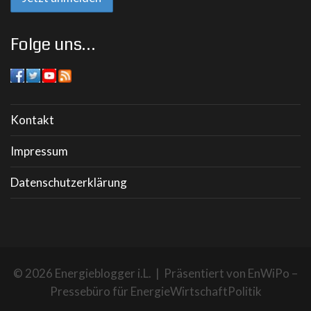
Folge uns…
Kontakt
Impressum
Datenschutzerklärung
© 2026 Energieblogger i.L. | Präsentiert von
EnWiPo –
Pressebüro für EnergieWirtschaftPolitik