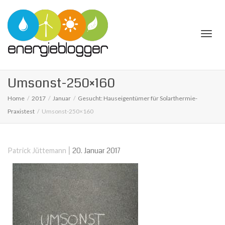
Togg
Umsonst-250×160
Home
2017
Januar
Gesucht: Hauseigentümer für Solarthermie-
Praxistest
Umsonst-250×160
navi
|
20. Januar 2017
Patrick Jüttemann