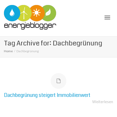
Togg
Tag Archive for: Dachbegrünung
Home
Dachbegrünung
navi
Dach­be­grü­nung stei­gert Immo­bi­li­en­wert
Weiterlesen