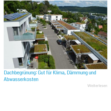
Dach­be­grü­nung: Gut für Klima, Dämmung und
Abwas­ser­kos­ten
Weiterlesen