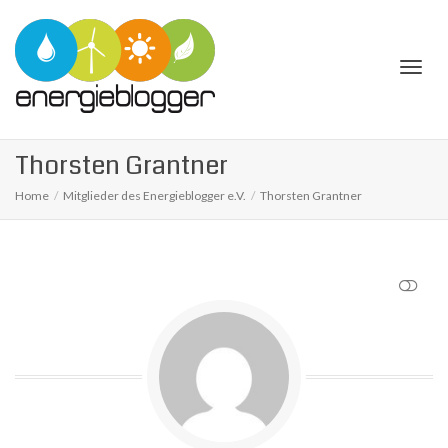
Togg
Thorsten Grantner
Home
Mitglieder des Energieblogger e.V.
Thorsten Grantner
navi
SHOW LESS