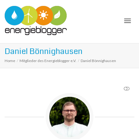
Togg
Daniel Bönnighausen
Home
Mitglieder des Energieblogger e.V.
Daniel Bönnighausen
navi
SHOW LESS