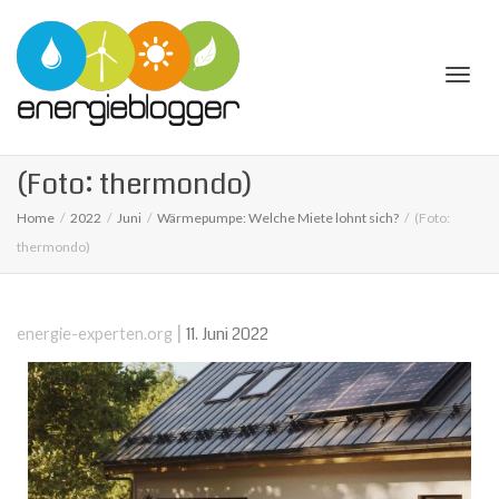
Togg
(Foto: thermondo)
Home
2022
Juni
Wärmepumpe: Welche Miete lohnt sich?
(Foto:
thermondo)
navi
|
11. Juni 2022
energie-experten.org