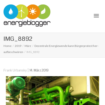
Togg
IMG_8892
Home
2019
März
Dezen­trale Ener­gie­wende kann Bür­ger­pro­test her­
auf­be­schwö­ren
IMG_8892
navi
|
14. März 2019
Frank Urbansky