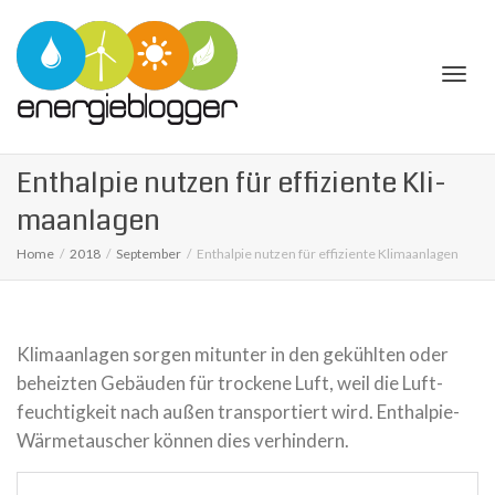
Togg
Enthal­pie nutzen für effi­zi­ente Kli­
ma­an­la­gen
Home
2018
September
Enthal­pie nutzen für effi­zi­ente Kli­ma­an­la­gen
navi
Kli­ma­an­la­gen sorgen mit­un­ter in den gekühl­ten oder
beheiz­ten Gebäu­den für tro­ckene Luft, weil die Luft­
feuch­tig­keit nach außen trans­por­tiert wird. Enthalpie-
Wärmetauscher können dies ver­hin­dern.