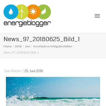
Togg
News_97_20180625_Bild_1
Home
2018
Juni
Im Urlaub so richtig abschalten
News_97_20180625_Bild_1
navi
|
25. Juni 2018
Tom Küster