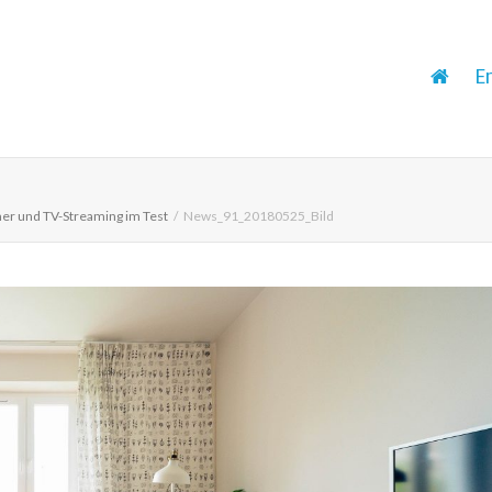
E
er und TV-Streaming im Test
News_91_20180525_Bild