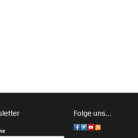
letter
Folge uns…
me