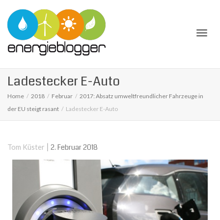
Togg
Ladestecker E-Auto
Home
2018
Februar
2017: Absatz umweltfreundlicher Fahrzeuge in
der EU steigt rasant
Ladestecker E-Auto
navi
|
2. Februar 2018
Tom Küster