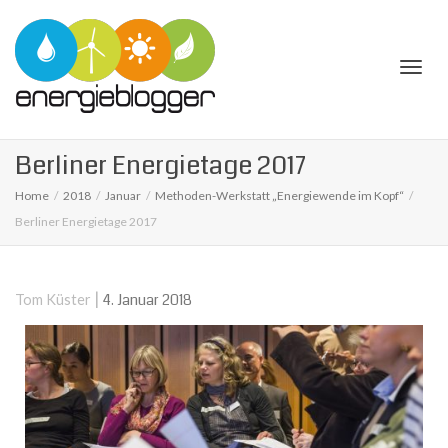
Togg
Berliner Energietage 2017
Home
2018
Januar
Methoden-Werkstatt „Energiewende im Kopf“
Berliner Energietage 2017
navi
|
4. Januar 2018
Tom Küster