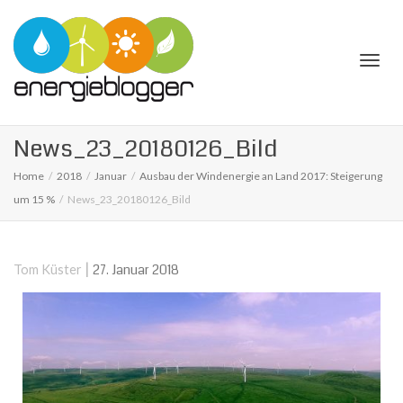
Togg
News_23_20180126_Bild
Home
2018
Januar
Ausbau der Windenergie an Land 2017: Steigerung
um 15 %
News_23_20180126_Bild
navi
|
27. Januar 2018
Tom Küster