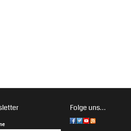
letter
Folge uns…
me