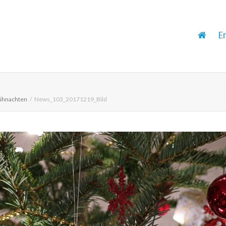
E
eihnachten
News_103_20171219_Bild