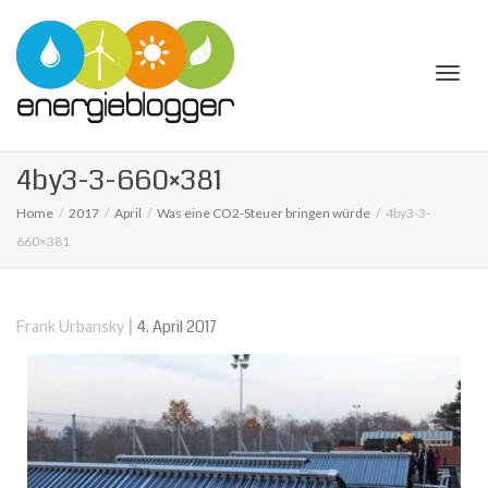
Togg
4by3-3-660×381
Home
2017
April
Was eine CO2-Steuer bringen würde
4by3-3-
660×381
navi
|
4. April 2017
Frank Urbansky