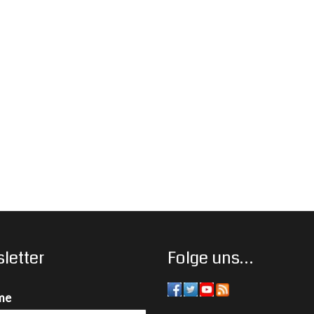
letter
Folge uns…
me