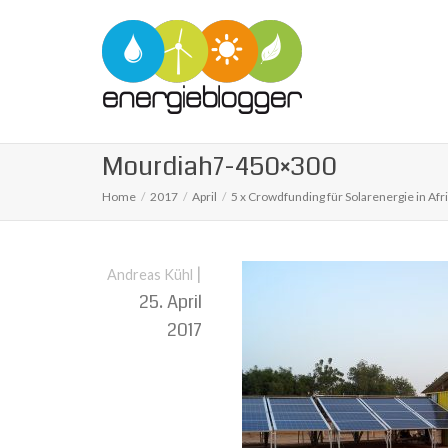
Mourdiah7-450×300
Home
2017
April
5 x Crowdfunding für Solarenergie in Afr
|
Andreas Kühl
25. April
2017