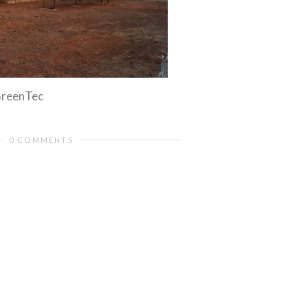
GreenTec
0 COMMENTS