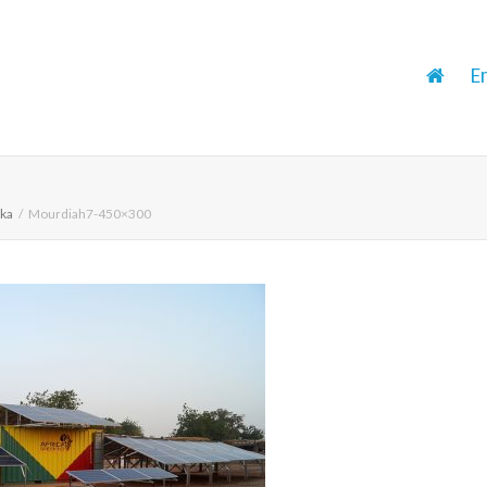
E
ika
Mourdiah7-450×300