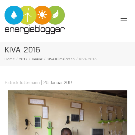
Togg
KIVA-2016
Home
2017
Januar
KIVA Klimalotsen
KIVA-2016
navi
|
20. Januar 2017
Patrick Jüttemann