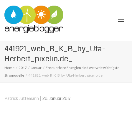
Togg
441921_web_R_K_B_by_Uta-
Herbert_pixelio.de_
Home
2017
Januar
Erneuerbare Energien sind weltweit wichtigste
Stromquelle
441921_web_R_K_B_by_Uta-Herbert_pixelio.de_
navi
|
20. Januar 2017
Patrick Jüttemann