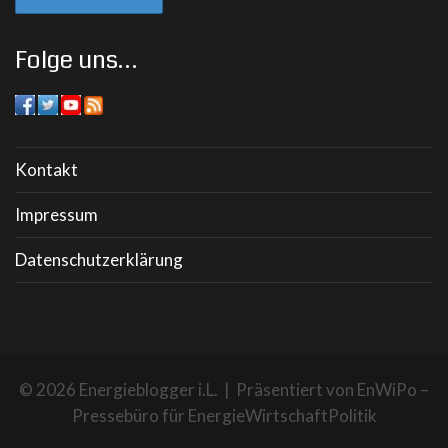
Folge uns…
Kontakt
Impressum
Datenschutzerklärung
© 2026 Energieblogger i.L. | Präsentiert von
EnWiPo –
Pressebüro für EnergieWirtschaftPolitik