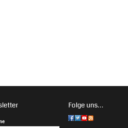
letter
Folge uns…
me