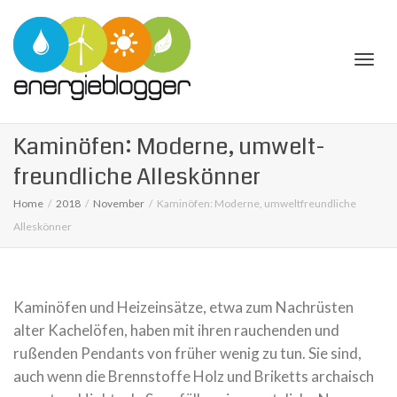
Togg
Kamin­öfen: Moderne, umwelt­
freund­li­che Alles­kön­ner
Home
2018
November
Kamin­öfen: Moderne, umwelt­freund­li­che
Alles­kön­ner
navi
Kamin­öfen und Hei­zein­sätze, etwa zum Nach­rüs­ten
alter Kachel­öfen, haben mit ihren rau­chen­den und
rußen­den Pen­dants von früher wenig zu tun. Sie sind,
auch wenn die Brenn­stoffe Holz und Bri­ketts archa­isch