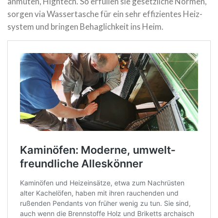
anmuten, High­tech. So erfül­len sie gesetz­li­che Normen,
sorgen via Was­ser­ta­sche für ein sehr effi­zi­en­tes Heiz­
sys­tem und bringen Behag­lich­keit ins Heim.