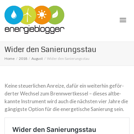
Togg
Wider den Sanie­rungs­stau
Home
2018
August
Wider den Sanie­rungs­stau
navi
Keine steu­er­li­chen Anreize, dafür ein wei­ter­hin geför­
der­ter Wechsel zum Brenn­wert­kes­sel – dieses alt­be­
kannte Instru­ment wird auch die nächs­ten vier Jahre die
gän­gigste Option für die ener­ge­ti­sche Sanie­rung sein.