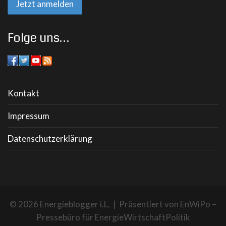
Folge uns…
Kontakt
Impressum
Datenschutzerklärung
© 2026 Energieblogger i.L. | Präsentiert von
EnWiPo –
Pressebüro für EnergieWirtschaftPolitik