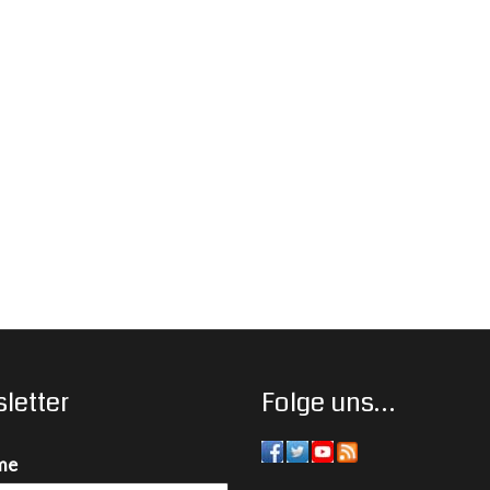
letter
Folge uns…
me