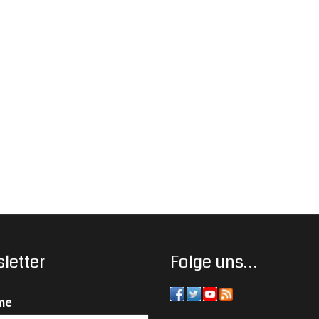
letter
Folge uns…
me