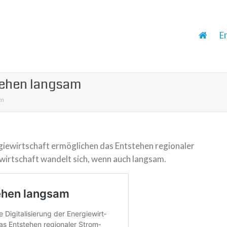
E
tehen langsam
am
iewirtschaft ermög­li­chen das Entstehen regio­na­ler
mwirtschaft wan­delt sich, wenn auch lang­sam.