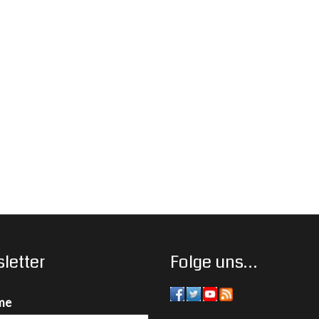
letter
Folge uns…
me