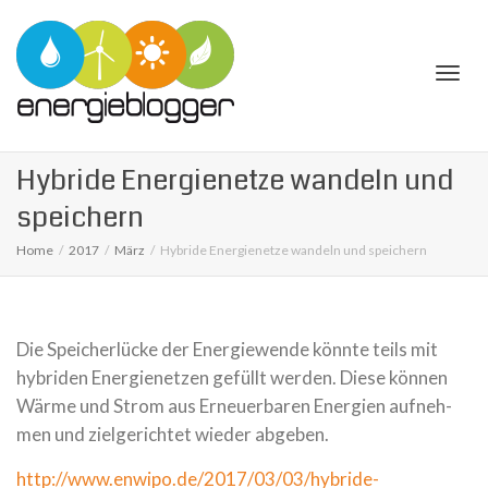
Togg
Hybride Energienetze wandeln und
speichern
Home
2017
März
Hybride Energienetze wandeln und speichern
navi
Die Speicherlücke der Energiewende könnte teils mit
hybri­den Energienetzen gefüllt wer­den. Diese kön­nen
Wärme und Strom aus Erneuerbaren Energien auf­neh­
men und ziel­ge­rich­tet wie­der abge­ben.
http://www.enwipo.de/2017/03/03/hybride-