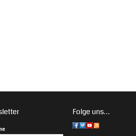
letter
Folge uns…
me