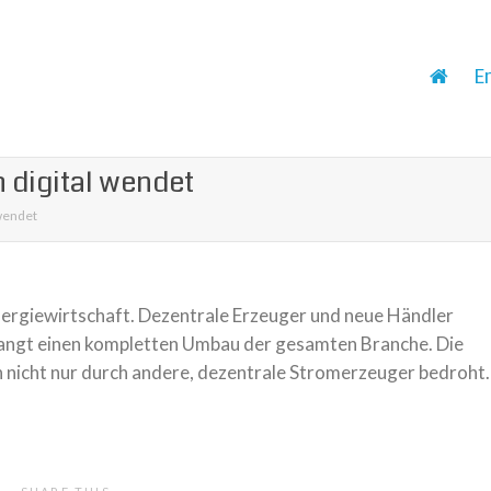
E
h digital wendet
 wendet
 Energiewirtschaft. Dezentrale Erzeuger und neue Händler
­langt einen kom­plet­ten Umbau der gesam­ten Branche. Die
 nicht nur durch andere, dezen­trale Stromerzeuger bedroht.