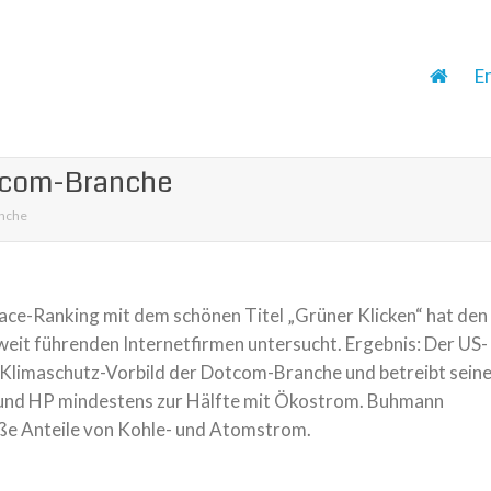
E
otcom-Branche
anche
ce-Ranking mit dem schönen Titel „Grüner Klicken“ hat den
weit führenden Internetfirmen untersucht. Ergebnis: Der US-
s Klimaschutz-Vorbild der Dotcom-Branche und betreibt sein
und HP mindestens zur Hälfte mit Ökostrom. Buhmann
oße Anteile von Kohle- und Atomstrom.