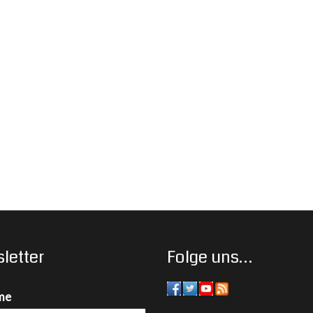
letter
Folge uns…
me