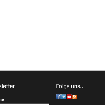
letter
Folge uns…
me