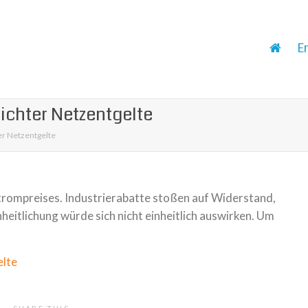
E
lichter Netzentgelte
er Netzentgelte
Strompreises. Industrierabatte sto­ßen auf Widerstand,
tlichung würde sich nicht ein­heit­lich aus­wir­ken. Um
elte