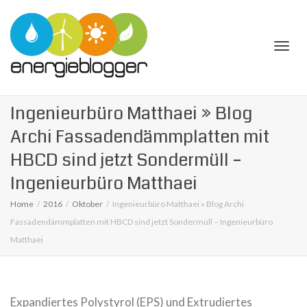
Togg
Ingenieurbüro Matthaei » Blog
Archi Fassadendämmplatten mit
HBCD sind jetzt Sondermüll –
Ingenieurbüro Matthaei
navi
Home
2016
Oktober
Ingenieurbüro Matthaei » Blog Archi
Fassadendämmplatten mit HBCD sind jetzt Sondermüll – Ingenieurbüro
Matthaei
Expandiertes Polystyrol (EPS) und Extrudiertes