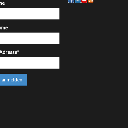
me
ame
 Adresse*