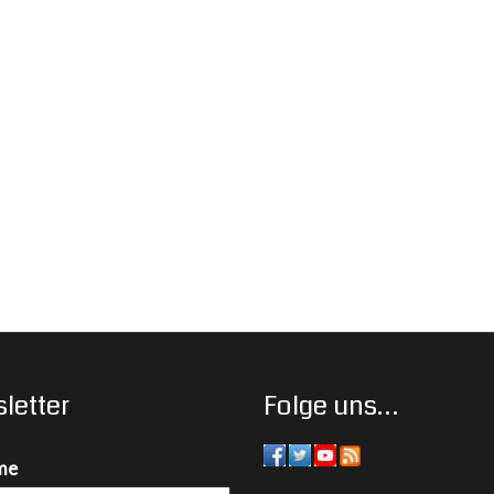
letter
Folge uns…
me