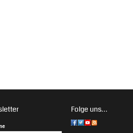
letter
Folge uns…
me