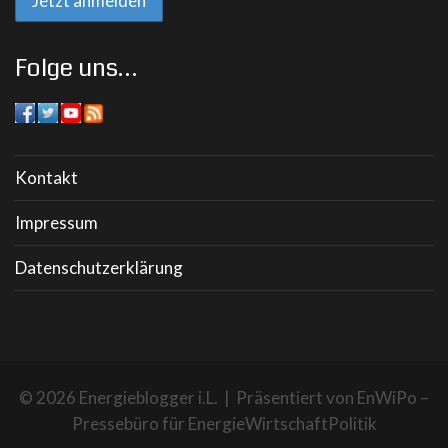
Folge uns…
Kontakt
Impressum
Datenschutzerklärung
© 2026 Energieblogger i.L. | Präsentiert von
EnWiPo –
Pressebüro für EnergieWirtschaftPolitik