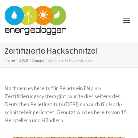
Togg
Zer­ti­fi­zierte Hack­schnit­zel
Home
2018
August
Zer­ti­fi­zierte Hack­schnit­zel
navi
Nachdem es bereits für Pellets ein ENplus-
Zertifizierungssystem gibt, wurde dies seitens des
Deut­schen Pel­le­t­in­sti­tuts (
DEPI
) nun auch für Hack­
schnit­zel ein­ge­rich­tet. Genutzt wird es bereits von 15
Her­stel­lern und Händ­lern.