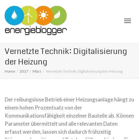
Togg
Vernetzte Technik: Digitalisierung
der Heizung
Home
2017
März
Vernetzte Technik: Digitalisierung der Heizung
navi
Der rei­bungs­lose Betrieb einer Heizungsanlage hängt zu
einem hohen Prozentsatz von der
Kommunikationsfähigkeit ein­zel­ner Bauteile ab. Können
Parameter über­mit­telt und alle rele­van­ten Daten
erfasst wer­den, las­sen sich dadurch früh­zei­tig