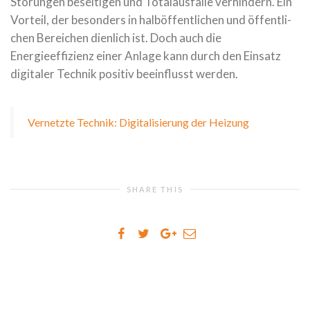
Störungen besei­ti­gen und Totalausfälle ver­hin­dern. Ein
Vorteil, der beson­ders in halb­öf­fent­li­chen und öffent­li­
chen Bereichen dien­lich ist. Doch auch die
Energieeffizienz einer Anlage kann durch den Einsatz
digi­ta­ler Technik posi­tiv beein­flusst wer­den.
Vernetzte Technik: Digitalisierung der Heizung
SHARE THIS