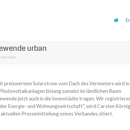
E
iewende urban
ende urban
t preiswertem Solarstrom vom Dach des Vermieters wird in
Photovoltaikanlagen bislang zumeist im ländlichen Raum
ewende jetzt auch in die Innenstädte tragen. Wir registriere
n der Energie- und Wohnungswirtschaft“, wird Carsten Körnig
aktuellen Pressemitteilung seines Verbandes zitiert.