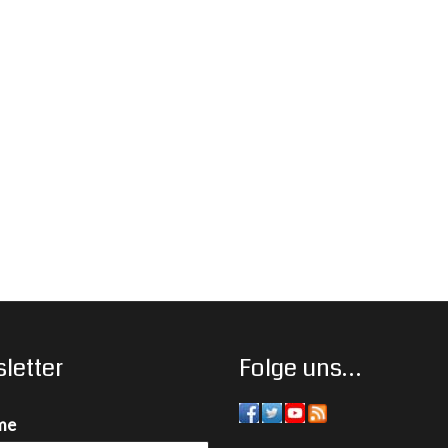
letter
Folge uns…
me