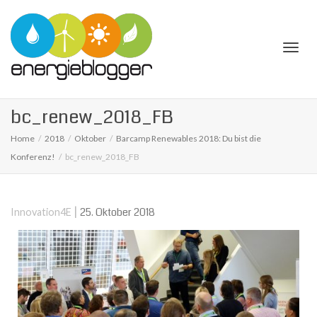
Togg
bc_renew_2018_FB
Home
2018
Oktober
Barcamp Renewables 2018: Du bist die
Konferenz!
bc_renew_2018_FB
navi
|
25. Oktober 2018
Innovation4E