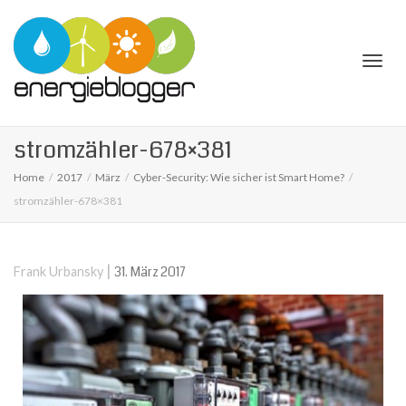
Togg
stromzähler-678×381
Home
2017
März
Cyber-Security: Wie sicher ist Smart Home?
stromzähler-678×381
navi
|
31. März 2017
Frank Urbansky