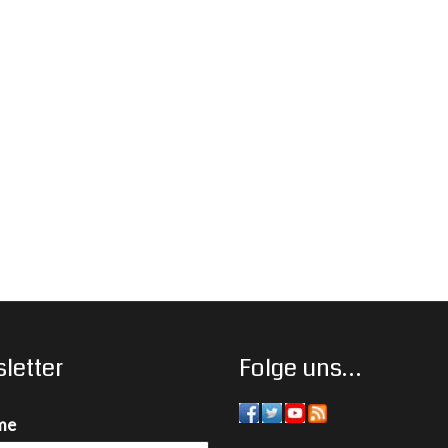
letter
Folge uns…
me