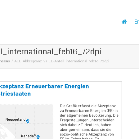
E
_international_feb16_72dpi
onsens
AEE_Akkzeptanz_vs_EE-Anteil_international_feb16_72dpi